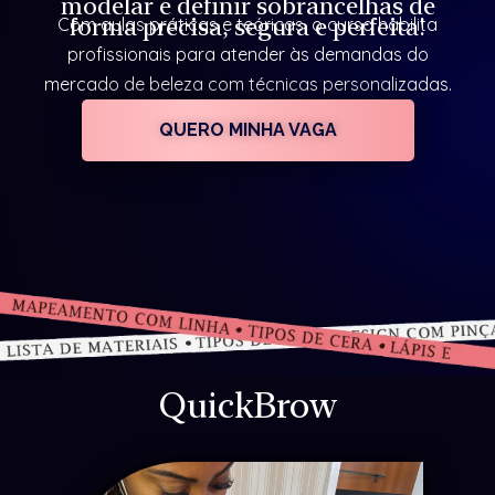
modelar e definir sobrancelhas de
forma precisa, segura e perfeita!
Com aulas práticas e teóricas, o curso habilita
profissionais para atender às demandas do
mercado de beleza com técnicas personalizadas.
QUERO MINHA VAGA
QuickBrow