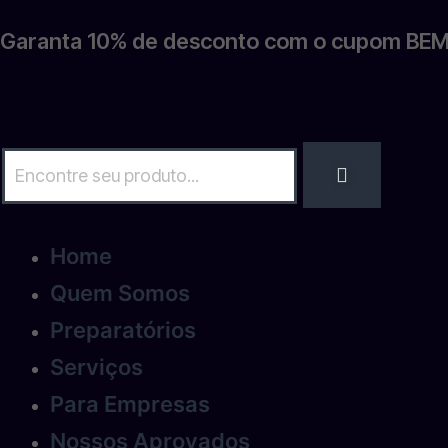
Garanta 10% de desconto com o cupom BEM
Home
Quem Somos
Preparatórios
Serviços
Para Empresas
Nossos Aprovados