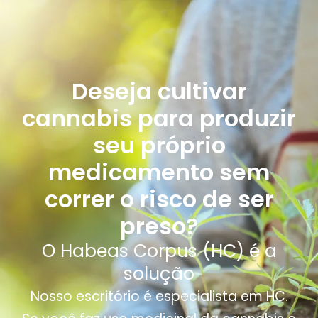
Deseja cultivar
cannabis para produzir
seu próprio
medicamento sem
correr o risco de ser
preso?
O Habeas Corpus (HC) é a
solução
Nosso escritório é especialista em HC.