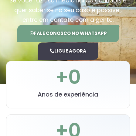
Se você faz uso medicinal da cannabis e
quer saber se no seu caso é possível,
entre em contato com a gente.
FALE CONOSCO NO WHATSAPP
LIGUE AGORA
+
0
Anos de experiência
+
0