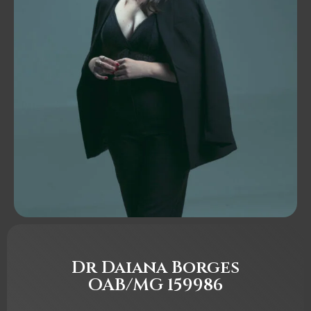
Dr Daiana Borges
OAB/MG 159986