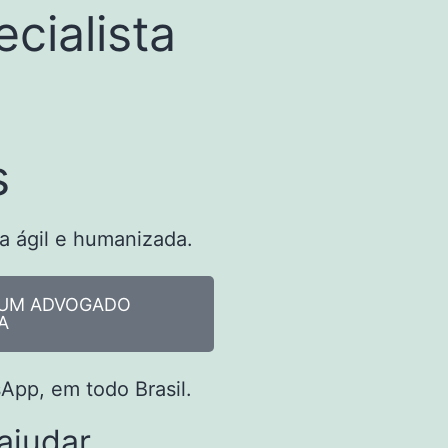
cialista
s
a ágil e humanizada.
M UM ADVOGADO
A
pp, em todo Brasil.
ajudar