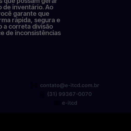
os que possam gerar
 de inventário. Ao
 você garante que
orma rápida, segura e
a correta divisão
e de inconsistências
contato@e-itcd.com.br
(31) 99367-0070
e-itcd