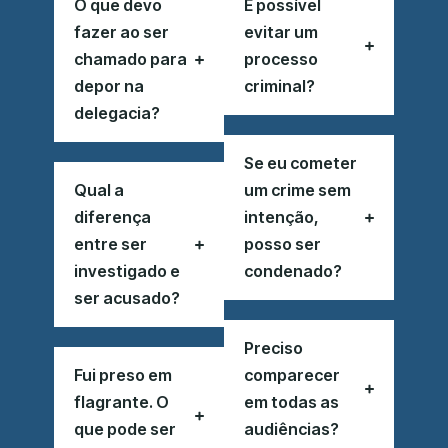
O que devo
É possível
fazer ao ser
evitar um
chamado para
processo
depor na
criminal?
delegacia?
Se eu cometer
Qual a
um crime sem
diferença
intenção,
entre ser
posso ser
investigado e
condenado?
ser acusado?
Preciso
Fui preso em
comparecer
flagrante. O
em todas as
que pode ser
audiências?