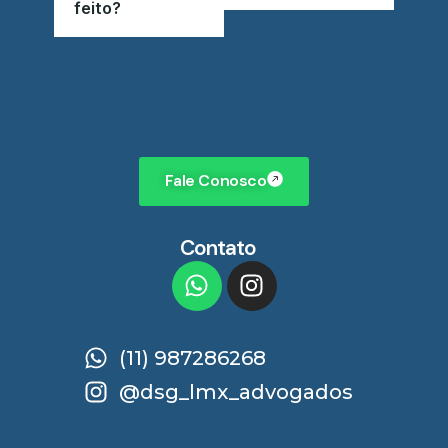
feito?
Fale Conosco
Contato
(11) 987286268
@dsg_lmx_advogados